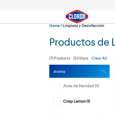
Skip to main navigation
Skip to content
Skip to footer
Current:
Home
/
Limpieza y Desinfección
Search
Productos de 
(
7
) Products
(
1
) Filters
Clear All
Aroma
Aires de Navidad (
0
)
Crisp Lemon (
1
)