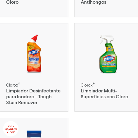
Cloro
Antihongos
®
®
Clorox
Clorox
Limpiador Desinfectante
Limpiador Multi-
para Inodoro - Tough
Superficies con Cloro
Stain Remover
Kills
Covid-19
Virus*