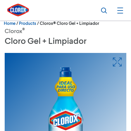
Skip to main navigation
Skip to content
Skip to footer
Search
Ope
Current:
Home
/
Products
Clorox® Cloro Gel + Limpiador
®
Clorox
Cloro Gel + Limpiador