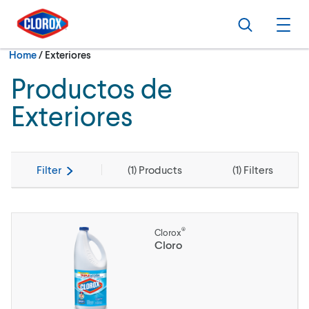
Skip to main navigation
Skip to content
Skip to footer
Search
Ope
Current:
Home
/
Exteriores
Productos de
Exteriores
Filter
(
1
) Products
(
1
) Filters
®
Clorox
Cloro