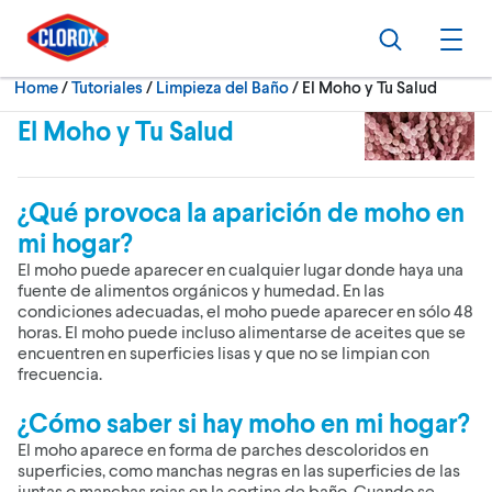
Skip to main navigation
Skip to content
Skip to footer
Search
Ope
Current:
Home
/
Tutoriales
Limpieza del Baño
El Moho y Tu Salud
El Moho y Tu Salud
¿Qué provoca la aparición de moho en
mi hogar?
El moho puede aparecer en cualquier lugar donde haya una
fuente de alimentos orgánicos y humedad. En las
condiciones adecuadas, el moho puede aparecer en sólo 48
horas. El moho puede incluso alimentarse de aceites que se
encuentren en superficies lisas y que no se limpian con
frecuencia.
¿Cómo saber si hay moho en mi hogar?
El moho aparece en forma de parches descoloridos en
superficies, como manchas negras en las superficies de las
juntas o manchas rojas en la cortina de baño. Cuando se