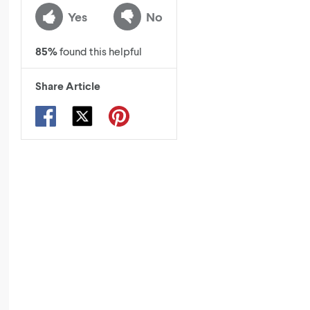
Yes
No
85
%
found this helpful
Share Article