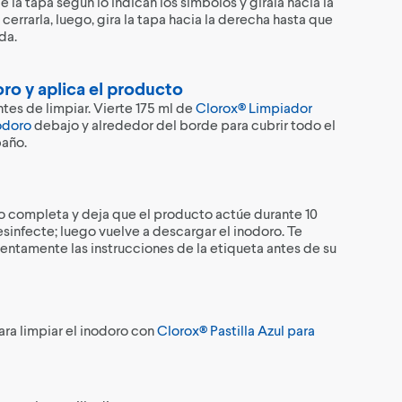
 la tapa según lo indican los símbolos y gírala hacia la
 cerrarla, luego, gira la tapa hacia la derecha hasta que
da.
ro y aplica el producto
tes de limpiar. Vierte 175 ml de
Clorox® Limpiador
odoro
debajo y alrededor del borde para cubrir todo el
baño.
ño completa y deja que el producto actúe durante 10
sinfecte; luego vuelve a descargar el inodoro. Te
ntamente las instrucciones de la etiqueta antes de su
ara limpiar el inodoro con
Clorox® Pastilla Azul para