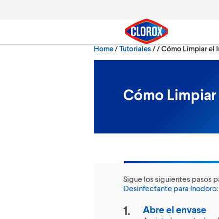
Skip to main navigation
Skip to content
Skip to footer
Current:
Home
/
Tutoriales
Cómo Limpiar el 
Search
Cómo Limpiar 
Sigue los siguientes pasos p
Desinfectante para Inodoro
:
Abre el envase