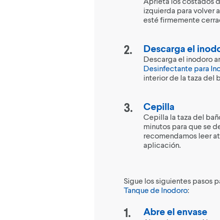
Aprieta los costados de
izquierda para volver a
esté firmemente cerra
Descarga el inodo
Descarga el inodoro an
Desinfectante para In
interior de la taza del 
Cepilla
Cepilla la taza del ba
minutos para que se de
recomendamos leer ate
aplicación.
Sigue los siguientes pasos p
Tanque de Inodoro
:
Abre el envase