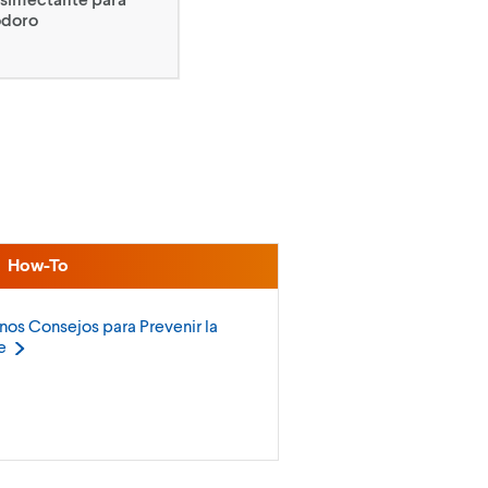
odoro
How-To
nos Consejos para Prevenir la
e