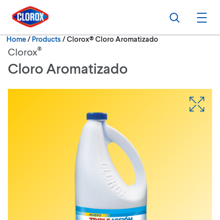
Skip to main navigation
Skip to content
Skip to footer
Search
Ope
Current:
Home
/
Products
Clorox® Cloro Aromatizado
®
Clorox
Cloro Aromatizado